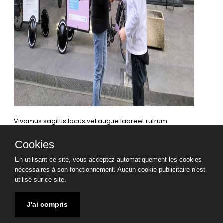
Vivamus sagittis lacus vel augue laoreet rutrum
faucibus dolor auctor. Duis mollis, est non commodo
luctus.
Cookies
En utilisant ce site, vous acceptez automatiquement les cookies
nécessaires à son fonctionnement. Aucun cookie publicitaire n'est
Partagez :
utilisé sur ce site.
Mentions légales
CGV TRIPUP
CGL TRIPUP
J'ai compris