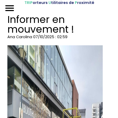
TRIP
orteurs
U
tilitaires de
P
roximité
Accueil
Informer en
Nos véhicules
mouvement !
Références
Ana Carolina
07/10/2025 : 02:59
Sur-mesure
Mariages
Blog
FAQ
A propos
Contactez-nous !