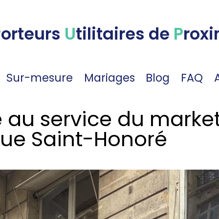
P
orteurs
U
tilitaires de
P
roxi
Sur-mesure
Mariages
Blog
FAQ
 au service du market
Rue Saint-Honoré