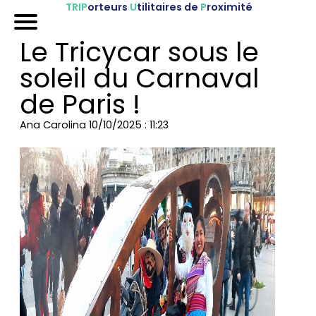
TRIP
orteurs
U
tilitaires de
P
roximité
Accueil
Le Tricycar sous le
Nos véhicules
soleil du Carnaval
Références
de Paris !
Sur-mesure
Ana Carolina
10/10/2025 : 11:23
Mariages
Blog
FAQ
A propos
Contactez-nous !