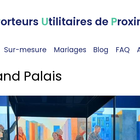
P
orteurs
U
tilitaires de
P
roxi
Sur-mesure
Mariages
Blog
FAQ
and Palais