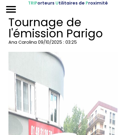
TRIP
orteurs
U
tilitaires de
P
roximité
Accueil
Tournage de
Nos véhicules
l'émission Parigo
Références
Ana Carolina
09/10/2025 : 03:25
Sur-mesure
Mariages
Blog
FAQ
A propos
Contactez-nous !