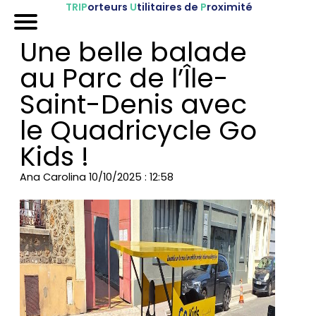
TRIP
orteurs
U
tilitaires de
P
roximité
Accueil
Une belle balade
Nos véhicules
au Parc de l’Île-
Références
Saint-Denis avec
le Quadricycle Go
Sur-mesure
Kids !
Mariages
Ana Carolina
10/10/2025 : 12:58
Blog
FAQ
A propos
Contactez-nous !