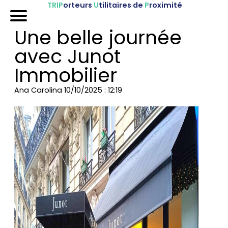
TRIP
orteurs
U
tilitaires de
P
roximité
Accueil
Une belle journée
Nos véhicules
avec Junot
Références
Immobilier
Sur-mesure
Ana Carolina
10/10/2025 : 12:19
Mariages
Blog
FAQ
A propos
Contactez-nous !