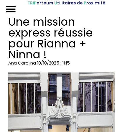
TRIP
orteurs
U
tilitaires de
P
roximité
Accueil
Une mission
Nos véhicules
express réussie
Références
pour Rianna +
Ninna !
Sur-mesure
Ana Carolina
10/10/2025 : 11:15
Mariages
Blog
FAQ
A propos
Contactez-nous !