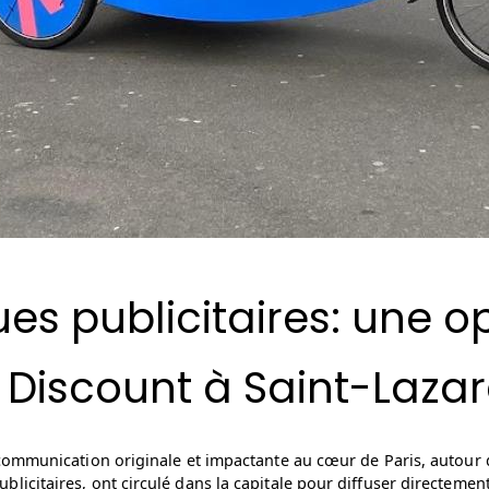
es publicitaires: une o
Discount à Saint-Laza
communication originale et impactante au cœur de Paris, autour 
citaires, ont circulé dans la capitale pour diffuser directement l