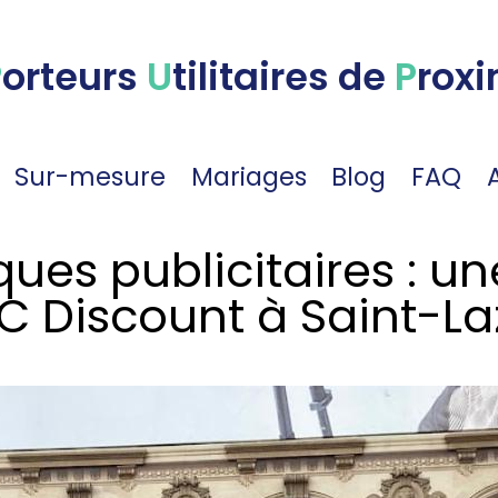
P
orteurs
U
tilitaires de
P
roxi
Sur-mesure
Mariages
Blog
FAQ
ques publicitaires : u
C Discount à Saint-La