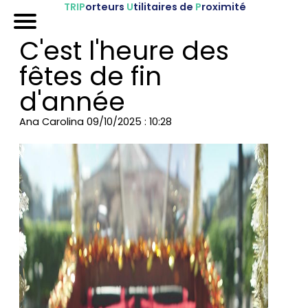
TRIP
orteurs
U
tilitaires de
P
roximité
Accueil
C'est l'heure des
Nos véhicules
fêtes de fin
Références
d'année
Sur-mesure
Ana Carolina
09/10/2025 : 10:28
Mariages
Blog
FAQ
A propos
Contactez-nous !