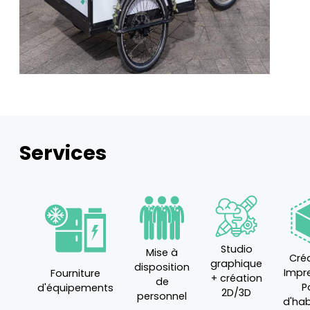
Services
Studio
Mise à
Cré
graphique
disposition
Impr
Fourniture
+ création
de
P
d'équipements
2D/3D
personnel
d'hab