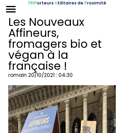
TRIP
orteurs
U
tilitaires de
P
roximité
Accueil
Les Nouveaux
Nos véhicules
Affineurs,
Références
fromagers bio et
végan à la
Sur-mesure
française !
Mariages
romain
20/10/2021 : 04:30
Blog
FAQ
A propos
Contactez-nous !