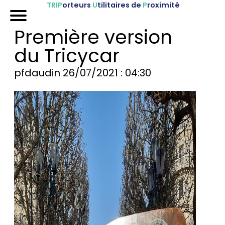
TRIP
orteurs
U
tilitaires de
P
roximité
Accueil
Première version
Nos véhicules
du Tricycar
Références
pfdaudin
26/07/2021 : 04:30
Sur-mesure
Mariages
Blog
FAQ
A propos
Contactez-nous !