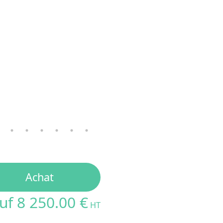
Le
Triporteur 630L Curve KV
est la so
les esprits lors de vos actions de comm
Achat
uf 8 250.00 €
HT