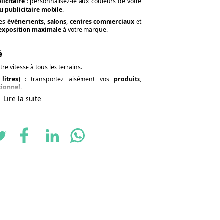
icitaire
: personnalisez-le aux couleurs de votre
 publicitaire mobile
.
les
événements
,
salons
,
centres commerciaux
et
exposition maximale
à votre marque.
é
re vitesse à tous les terrains.
litres)
: transportez aisément vos
produits
,
tionnel
.
Lire la suite
 aisément en milieu urbain et assure une
stabilité
 toute
sécurité
.
ons marketing
n de
flyers
,
échantillons
et
goodies
de manière
t de vos produits auprès du grand public, lors
 stratégiques
.
ganisation de
jeux-concours
,
dégustations
et
iser
vos clients.