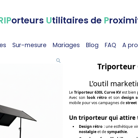
RIP
orteurs
U
tilitaires de
P
roximi
es
Sur-mesure
Mariages
Blog
FAQ
A pr
Triporteur
L’outil market
Le
Triporteur 630L Curve KV
est bien 
Avec son
look rétro
et son
design s
mobile pour vos campagnes de
street
Un triporteur qui attire
Design rétro
: une esthétique vin
nostalgie
et de
sympathie
.