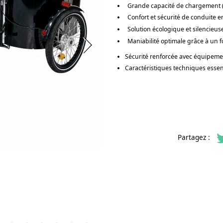
Grande capacité de chargement (
Confort et sécurité de conduite e
Solution écologique et silencieuse
Maniabilité optimale grâce à un 
Sécurité renforcée avec équipemen
Caractéristiques techniques essen
Cabine avant
: volume de 180 L, 
Dimensions
: L 205 cm / l 91 cm 
Moteur
: Bafang électrique puiss
Partagez :
Transmission
: Boîte Shimano Nexu
Stabilité
: deux roues avant, sys
Confort de conduite
: enjambe
acier monobloc
Équipements de série
:
Pneus anti-crevaison
Freins hydrauliques (avant +