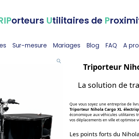
RIP
orteurs
U
tilitaires de
P
roximi
es
Sur-mesure
Mariages
Blog
FAQ
A pr
Triporteur Nih
La solution de tr
Que vous soyez une entreprise de livra
Triporteur Nihola Cargo XL électriq
économique aux véhicules utilitaires tr
vos déplacements en ville et optimise v
Les points forts du Nihol