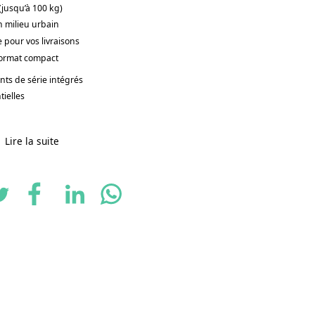
jusqu’à 100 kg)
n milieu urbain
 pour vos livraisons
format compact
ts de série intégrés
tielles
Lire la suite
charge utile 100 kg, serrure intégrée
/ h 110 cm
ant et silencieux
s 7 vitesses, utilisable à l’arrêt
tème de direction Ackermann
ment bas, amortisseur anti-guidonnage, cadre
 arrière)