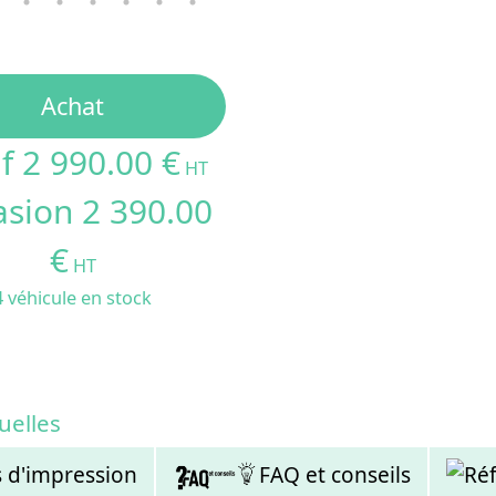
Frein parking
Phares LED et avertisseur s
Selle réglable
Garde-boues
Achat
Porte-bagages arrière
Antivol intégré
f 2 990.00 €
HT
Les avantages pour les e
sion 2 390.00
Optimisation logistique
: plus 
zones urbaines denses.
€
Économie
: réduction des coûts 
HT
Flexibilité
: capacité adaptée a
4 véhicule en stock
transport d’animaux de compagn
Image de marque valorisée
: a
durable et responsable.
Confort de travail
: assistance 
déplacements quotidiens des livre
uelles
Un partenaire durable p
s d'impression
FAQ et conseils
Ré
Le
Triporteur Nihola Cargo XL éle