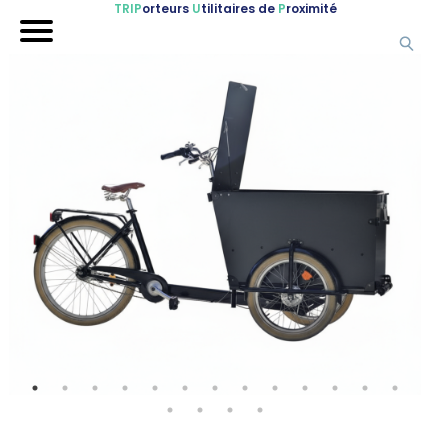
TRIP
orteurs
U
tilitaires de
P
roximité
Accueil
Nos véhicules
Références
Sur-mesure
Mariages
Blog
FAQ
A propos
Contactez-nous !