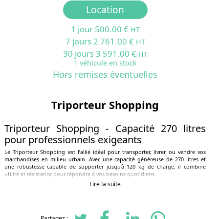
Location
1 jour 500.00 €
HT
7 jours 2 761.00 €
HT
30 jours 3 591.00 €
HT
1 véhicule en stock
Hors remises éventuelles
Triporteur Shopping
Triporteur Shopping - Capacité 270 litres
pour professionnels exigeants
Le Triporteur Shopping est l’allié idéal pour transporter, livrer ou vendre vos
marchandises en milieu urbain. Avec une capacité généreuse de 270 litres et
une robustesse capable de supporter jusqu’à 120 kg de charge, il combine
utilité et résistance pour répondre à vos besoins quotidiens.
Lire la suite
Conception pensée pour le confort et la
maniabilité
Grâce à une boîte de vitesses intelligente, ce triporteur vous permet de passer la
Partagez :