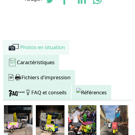
première à l’arrêt, facilitant ainsi les redémarrages en milieu urbain fréquenté.
Sa charge placée à la verticale du point de pivot de la caisse garantit une
maniabilité optimale. En virage, la partie arrière se penche comme un vélo,
assurant une tenue de route stable et sécurisée.
Visibilité et communication valorisées
Avec près de 3 m² de surface d’affichage, le Triporteur Shopping est également
un outil de communication mobile performant. Profitez d’un design élégant et
de finitions soignées pour renforcer l’attrait visuel de votre activité et vos
Photos en situation
campagnes publicitaires.
Caractéristiques
Fichiers d'impression
FAQ et conseils
Références