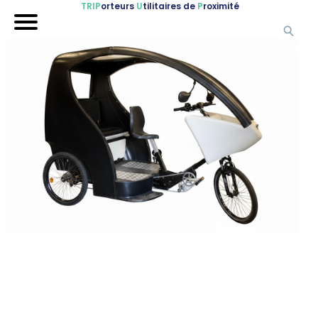
TRIP
orteurs
U
tilitaires de
P
roximité
Accueil
Nos véhicules
Références
Sur-mesure
Mariages
Blog
FAQ
A propos
Contactez-nous !