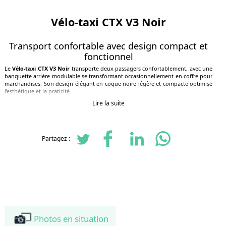
Vélo-taxi CTX V3 Noir
Transport confortable avec design compact et
fonctionnel
Le
Vélo-taxi CTX V3 Noir
transporte deux passagers confortablement, avec une
banquette arrière modulable se transformant occasionnellement en coffre pour
marchandises. Son design élégant en coque noire légère et compacte optimise
l’esthétique et la praticité.
Lire la suite
Caractéristiques techniques principales
Dimensions : 265 cm (L) x 100 cm (l) x 190 cm (H)
Poids : environ 146,7 kg
Partagez :
Capacité d’accueil : 2 passagers, banquette modulable
Surface d’affichage : près de 6 m² visible à 360° pour campagnes
publicitaires
Transmission : moyeu à vitesses intégrées Nexus, changeant les
vitesses à l’arrêt et en déplacement
Equipements : siège ergonomique à soutien lombaire, assistance
électrique, freins hydrauliques, frein de parking, éclairage LED
Autonomie batterie : environ 1h30 à 2h30 selon usage
Photos en situation
Sécurité : frein hydraulique, antivol de direction, équipements