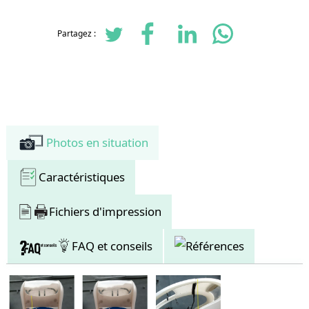
fonction de la taille du pilote, ce qui vous offrira un confort de conduite
inégalable.
De nombreux équipements ont été pensés pour garantir aux occupants une
Partagez :
sécurité optimale ; ce modèle est en effet équipé de freins à disques
hydrauliques, d'un frein de sécurité parking, de 2 rétroviseurs, de clignotants,
ainsi que d'une barre de maintien pour les passagers et d'un revêtement
antidérapant sur la plateforme, pour faciliter la montée et la descente de ces
derniers.
Ce véhicule possède un grand panneau de plexiglas à l'arrière, ce qui en fait
aussi un modèle adapté aux campagnes d'affichage mobile et aux opérations
de street marketing. La partie inférieure de ce panneau s'ouvre très facilement,
donnant ainsi accès au compartiment batterie.
Photos en situation
Le Veloform CC2 est disponible à la location ou à la vente, uniquement
d'occasion. Nous ne disposons actuellement que d'un seul exemplaire.
Caractéristiques
Fichiers d'impression
FAQ et conseils
Références