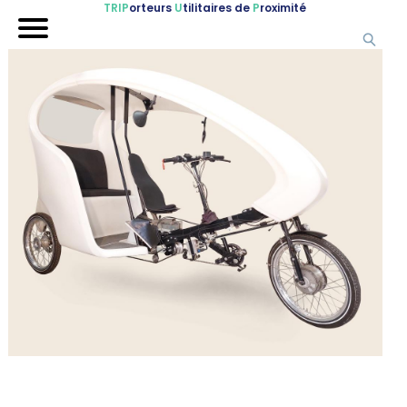
TRIP
orteurs
U
tilitaires de
P
roximité
Accueil
Nos véhicules
Références
Sur-mesure
Mariages
Blog
FAQ
A propos
Contactez-nous !