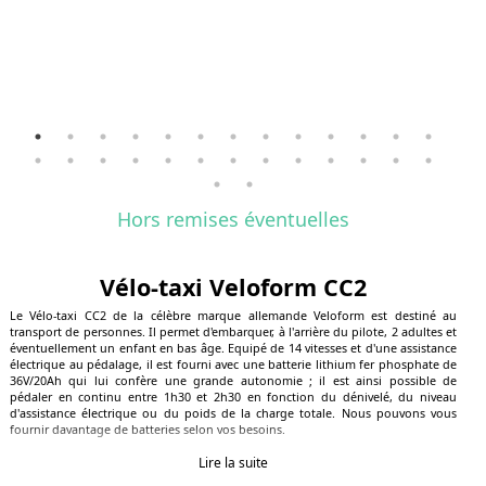
Hors remises éventuelles
Vélo-taxi Veloform CC2
Le Vélo-taxi CC2 de la célèbre marque allemande Veloform est destiné au
transport de personnes. Il permet d'embarquer, à l'arrière du pilote, 2 adultes et
éventuellement un enfant en bas âge. Equipé de 14 vitesses et d'une assistance
électrique au pédalage, il est fourni avec une batterie lithium fer phosphate de
36V/20Ah qui lui confère une grande autonomie ; il est ainsi possible de
pédaler en continu entre 1h30 et 2h30 en fonction du dénivelé, du niveau
d'assistance électrique ou du poids de la charge totale. Nous pouvons vous
fournir davantage de batteries selon vos besoins.
Ce vélo-taxi dispose de suspensions à l'arrière, d'un guidon ajustable en
Lire la suite
hauteur et d'un siège ultra ergonomique, pouvant être avance ou reculé en