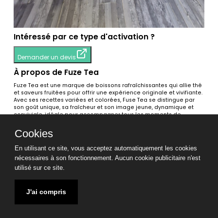
Intéressé par ce type d'activation ?
Demander un devis
À propos de Fuze Tea
Fuze Tea est une marque de boissons rafraîchissantes qui allie thé
et saveurs fruitées pour offrir une expérience originale et vivifiante.
Avec ses recettes variées et colorées, Fuse Tea se distingue par
son goût unique, sa fraîcheur et son image jeune, dynamique et
conviviale, idéale pour accompagner tous les moments de
détente.
Cookies
Voir toutes les activations
En utilisant ce site, vous acceptez automatiquement les cookies
Tags
nécessaires à son fonctionnement. Aucun cookie publicitaire n'est
Sampling / Produits🧪
Roadshow🚚
utilisé sur ce site.
Mentions légales
CGV TRIPUP
CGL TRIPUP
J'ai compris