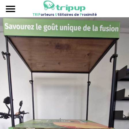
TRIP
orteurs
U
tilitaires de
P
roximité
Accueil
Nos véhicules
Références
Sur-mesure
Mariages
Blog
FAQ
A propos
Contactez-nous !