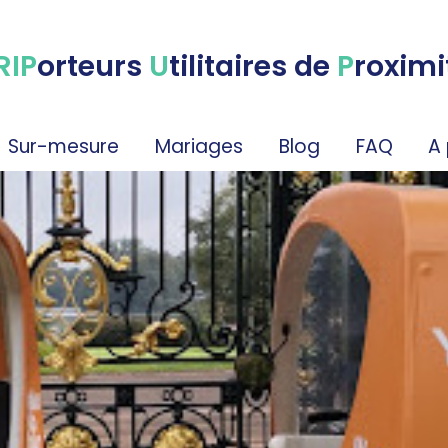
RIP
orteurs
U
tilitaires de
P
roximi
Sur-mesure
Mariages
Blog
FAQ
A