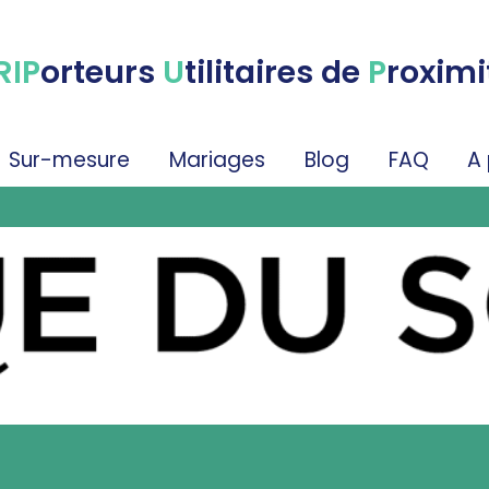
RIP
orteurs
U
tilitaires de
P
roximi
Sur-mesure
Mariages
Blog
FAQ
A