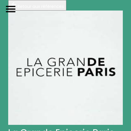
Retour aux références
TRIP
orteurs
U
tilitaires de
P
roximité
Accueil
Galerie photos (5)
Nos véhicules
Références
Sur-mesure
Mariages
Blog
FAQ
A propos
Contactez-nous !