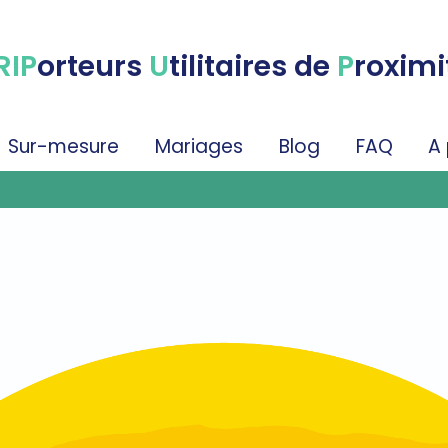
RIP
orteurs
U
tilitaires de
P
roximi
Sur-mesure
Mariages
Blog
FAQ
A