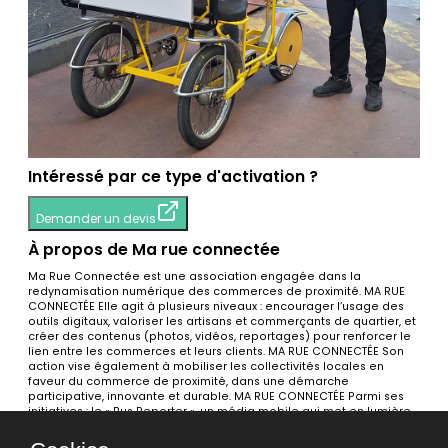
Intéressé par ce type d'activation ?
Demander un devis
À propos de Ma rue connectée
Ma Rue Connectée est une association engagée dans la
redynamisation numérique des commerces de proximité. MA RUE
CONNECTÉE Elle agit à plusieurs niveaux : encourager l’usage des
outils digitaux, valoriser les artisans et commerçants de quartier, et
créer des contenus (photos, vidéos, reportages) pour renforcer le
lien entre les commerces et leurs clients. MA RUE CONNECTÉE Son
action vise également à mobiliser les collectivités locales en
faveur du commerce de proximité, dans une démarche
participative, innovante et durable. MA RUE CONNECTÉE Parmi ses
initiatives : le « Bus Reporter », un média mobile qui met en lumière
le savoir-faire local à travers des interviews et reportages vidéo. M