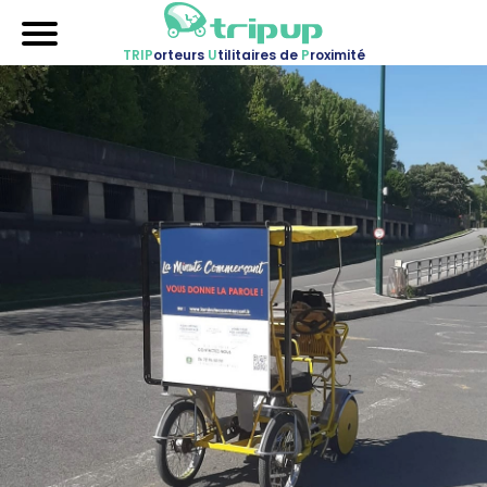
TRIP
orteurs
U
tilitaires de
P
roximité
Accueil
Nos véhicules
Références
Sur-mesure
Mariages
Blog
FAQ
A propos
Contactez-nous !