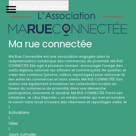
Retour aux références
TRIP
orteurs
U
tilitaires de
P
roximité
Accueil
Galerie photos (4)
Nos véhicules
Ma rue connectée
Références
Ma Rue Connectée est une association engagée dans la
Sur-mesure
redynamisation numérique des commerces de proximité. MA RUE
CONNECTÉE Elle agit à plusieurs niveaux : encourager l’usage des
outils digitaux, valoriser les artisans et commerçants de quartier, et
Mariages
créer des contenus (photos, vidéos, reportages) pour renforcer le
lien entre les commerces et leurs clients. MA RUE CONNECTÉE Son
Blog
action vise également à mobiliser les collectivités locales en
faveur du commerce de proximité, dans une démarche
participative, innovante et durable. MA RUE CONNECTÉE Parmi ses
FAQ
initiatives : le « Bus Reporter », un média mobile qui met en lumière
le savoir-faire local à travers des interviews et reportages vidéo. M
1
A propos
Activations
1
Contactez-nous !
Villes
1
Jours cumulés