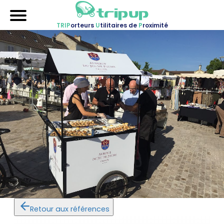
TRIP
orteurs
U
tilitaires de
P
roximité
Accueil
Nos véhicules
Références
Sur-mesure
Mariages
Blog
FAQ
A propos
Contactez-nous !
Retour aux références