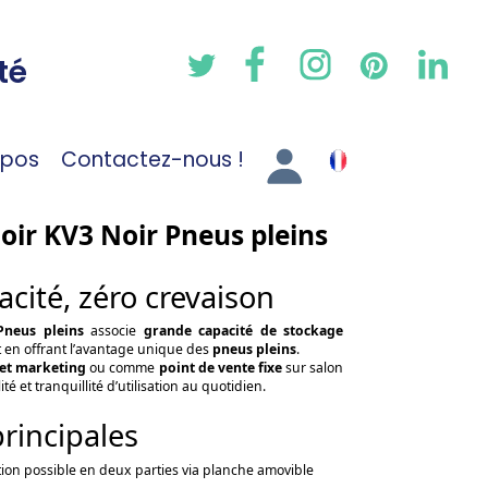
té
opos
Contactez-nous !
oir KV3 Noir Pneus pleins
acité, zéro crevaison
Pneus pleins
associe
grande capacité de stockage
ut en offrant l’avantage unique des
pneus pleins
.
eet marketing
ou comme
point de vente fixe
sur salon
é et tranquillité d’utilisation au quotidien.
principales
ion possible en deux parties via planche amovible