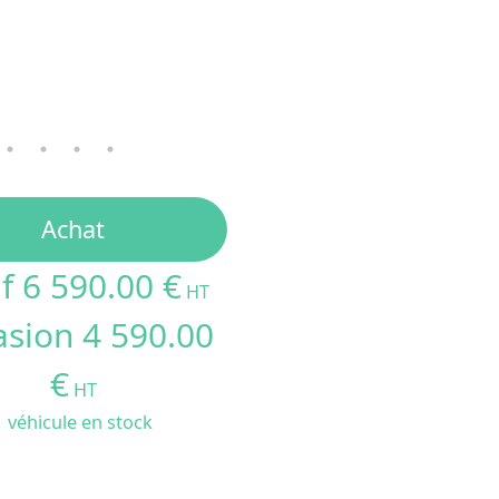
Transport facilité
Jusqu’à
2 triporteurs
dans un fou
Jusqu’à
4 unités
dans un utilitair
Usages recomma
Vente ambulante : glaces, boisson
Animations commerciales et mark
Achat
Stand d’accueil ou de démonstrat
Usage fixe devant un commerce.
f 6 590.00 €
Contactez-nous
pour configurer votre
HT
un devis personnalisé.
sion 4 590.00
Modèles similaires à découvrir
Triporteur Comptoir KV4
, du
Triporte
KV5 Blanc
et du
Triporteur Comptoir K
€
HT
1 véhicule en stock