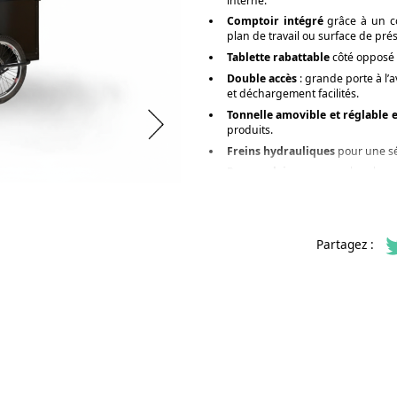
interne.
Comptoir intégré
grâce à un co
plan de travail ou surface de pré
Tablette rabattable
côté opposé 
Double accès
: grande porte à l’a
et déchargement facilités.
Tonnelle amovible et réglable 
produits.
Freins hydrauliques
pour une sé
Pneus pleins
: sans chambre à
d’outillage nécessaire. Solution
usage stationnaire.
Option réfrigérat
Partagez :
Réfrigérateur ou congélateur
40
-18 °C.
Alimentation par
batterie lith
chargeur 10A inclus.
Fonctionnement possible sur secte
Idéal pour produits frais, gl
déchargement quotidien.