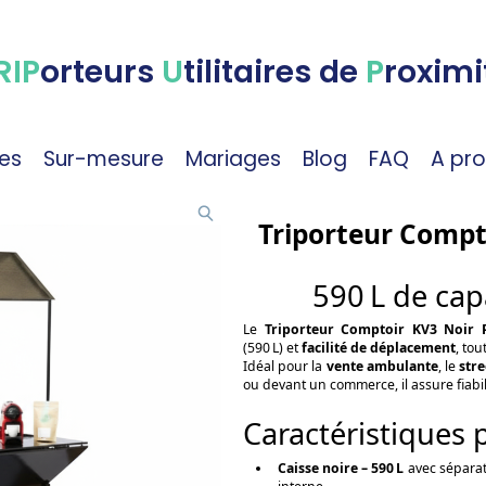
RIP
orteurs
U
tilitaires de
P
roximi
es
Sur-mesure
Mariages
Blog
FAQ
A pr
Triporteur Compt
590 L de cap
Le
Triporteur Comptoir KV3 Noir 
(590 L) et
facilité de déplacement
, to
Idéal pour la
vente ambulante
, le
str
ou devant un commerce, il assure fiabilit
Caractéristiques 
Caisse noire – 590 L
avec séparat