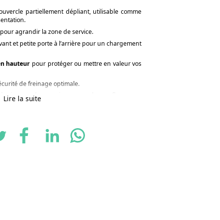
uvercle partiellement dépliant, utilisable comme
sentation.
pour agrandir la zone de service.
vant et petite porte à l’arrière pour un chargement
en hauteur
pour protéger ou mettre en valeur vos
curité de freinage optimale.
 air, pas de crevaison, pas de gonflage, pas
Lire la suite
 parfaite pour trajets courts, charges modérées ou
ion (en supplément)
 L, 70 L ou 105 L
, thermostat réglable de +3 °C à
ium LifePo4 12V / 80Ah
(autonomie ≈ 7 h) avec
ur 220 V via convertisseur (option).
aces, boissons ou snacking, sans nécessité de