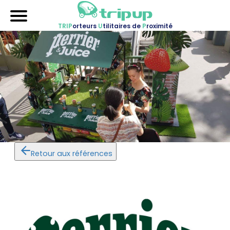
TRIP
orteurs
U
tilitaires de
P
roximité
Accueil
Nos véhicules
Références
Sur-mesure
Mariages
Blog
Retour aux références
FAQ
A propos
Contactez-nous !