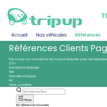
T
Accueil
Nos véhicules
Références
Références Clients
Pag
Découvrez nos activations de marque réalisées avec des triporteurs,
272+
Activations réalisées
198
Grandes marques
60
Villes couvertes
Filtres
66
références trouvées