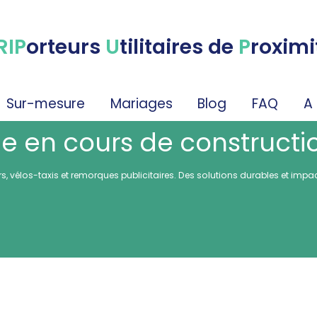
RIP
orteurs
U
tilitaires de
P
roximi
Sur-mesure
Mariages
Blog
FAQ
A
e en cours de constructi
 vélos-taxis et remorques publicitaires. Des solutions durables et impacta