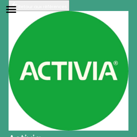
Retour aux références
TRIP
orteurs
U
tilitaires de
P
roximité
Accueil
Galerie photos (4)
Nos véhicules
Références
Sur-mesure
Mariages
Blog
FAQ
A propos
Contactez-nous !