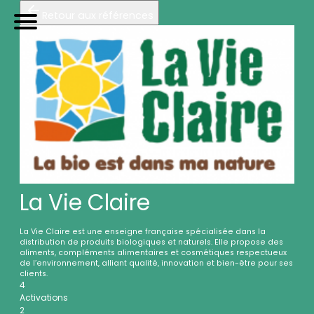
Retour aux références
TRIP
orteurs
U
tilitaires de
P
roximité
Accueil
Galerie photos (13)
Nos véhicules
Références
Sur-mesure
Mariages
Blog
La Vie Claire
FAQ
La Vie Claire est une enseigne française spécialisée dans la
distribution de produits biologiques et naturels. Elle propose des
A propos
aliments, compléments alimentaires et cosmétiques respectueux
de l’environnement, alliant qualité, innovation et bien-être pour ses
clients.
Contactez-nous !
4
Activations
2