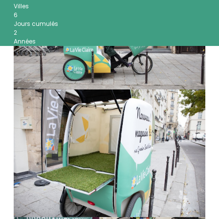
Villes
6
Jours cumulés
2
Années