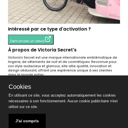
Intéressé par ce type d'activation ?
Demander un devis
À propos de Victoria Secret's
Victoria’s Secret est une marque internationale emblématique de
lingerie, de vêtements de nuit et de cosmétiques. Reconnue pour
son style audacieux et glamour, elle allie qualité, innovation et
design séduisant, offrant une expérience unique à ses clientes
dans le monde entier.
Voir toutes les activations
Cookies
Tags
En utilisant ce site, vous acceptez automatiquement les cookies
Visibilité / Marketing / Publicité📣
Street marketing 📣
Transport
nécessaires à son fonctionnement. Aucun cookie publicitaire n'est
de personnes 🚌
utilisé sur ce site.
Mentions légales
CGV TRIPUP
CGL TRIPUP
J'ai compris