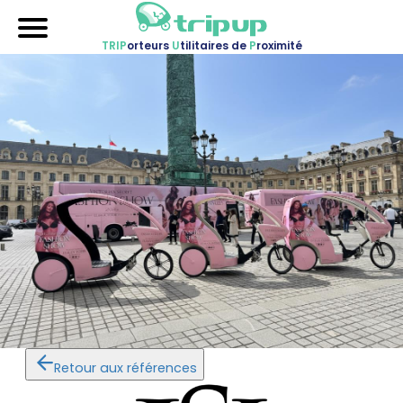
TRIP
orteurs
U
tilitaires de
P
roximité
Accueil
Nos véhicules
Références
Sur-mesure
Mariages
Blog
FAQ
A propos
Contactez-nous !
Retour aux références