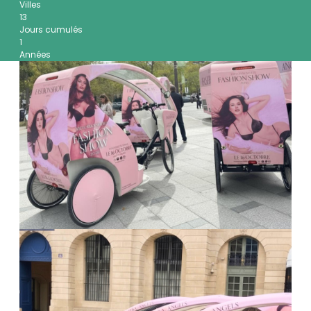
Villes
13
Jours cumulés
1
Années