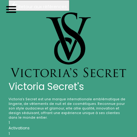
Retour aux références
TRIP
orteurs
U
tilitaires de
P
roximité
Accueil
Galerie photos (3)
Nos véhicules
Références
Sur-mesure
Mariages
Victoria Secret's
Blog
FAQ
Victoria’s Secret est une marque internationale emblématique de
lingerie, de vêtements de nuit et de cosmétiques. Reconnue pour
A propos
son style audacieux et glamour, elle allie qualité, innovation et
design séduisant, offrant une expérience unique à ses clientes
dans le monde entier.
Contactez-nous !
1
Activations
1