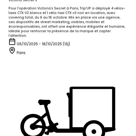
Victoria Secret's
Pour l’opération Victoria’s Secret à Paris, Trip’UP a déployé 4 vélos-
taxis CTX V2 blancs et 1 vélo-taxi CTX v3 noir en location, avec
covering total, du 6 au 18 octobre. Mis en place via une agence,
ces dispositifs de street marketing, visibles, mobiles et
écoresponsables, ont offert une expérience élégante et humaine,
idéale pour renforcer la présence de la marque et capter
l’attention.
06/10/2025 - 18/10/2025 (13j)
Paris