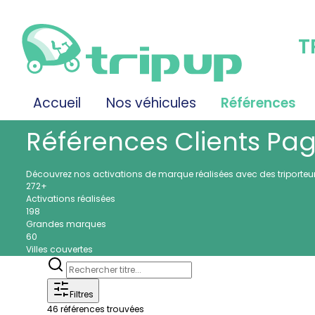
T
Accueil
Nos véhicules
Références
Références Clients
Pag
Découvrez nos activations de marque réalisées avec des triporteurs,
272+
Activations réalisées
198
Grandes marques
60
Villes couvertes
Filtres
46
références trouvées