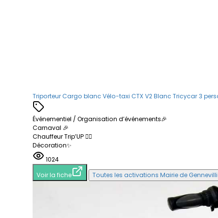
Triporteur Cargo blanc
Vélo-taxi CTX V2 Blanc
Tricycar 3 per
Événementiel / Organisation d’événements🎉
Carnaval 🎉
Chauffeur Trip’UP 👨‍✈️
Décoration✨
1024
Voir la fiche
Toutes les activations Mairie de Gennevi