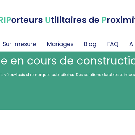
RIP
orteurs
U
tilitaires de
P
roximi
Sur-mesure
Mariages
Blog
FAQ
A
e en cours de constructi
 vélos-taxis et remorques publicitaires. Des solutions durables et impacta