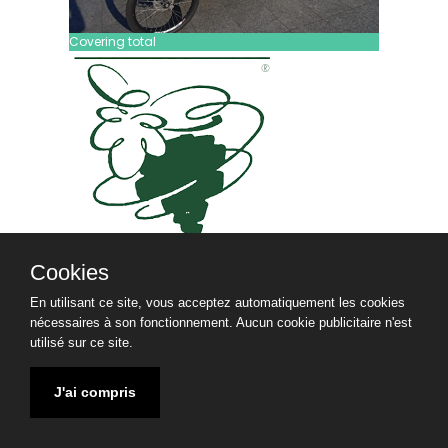
Covering total
Cookies
Biodyvin
En utilisant ce site, vous acceptez automatiquement les cookies
nécessaires à son fonctionnement. Aucun cookie publicitaire n'est
Biodyvn
utilisé sur ce site.
Biodyvin a organisé la location de deux vélos-taxis
de modèle “Egg CTX”pour assurer des déplacements
lors de la journée du lundi 13 février 2023. Les vélos-
J'ai compris
taxis ont été mobilisés pour du transport ponctuel,
personnalisé et à courte distance, adapté aux
besoins logistiques et événementiels de
l’organisation.