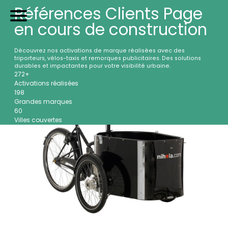
TRIP
orteurs
U
tilitaires de
P
roximité
Références Clients
Page
Accueil
en cours de construction
Filtres
Nos véhicules
54
références trouvées
Découvrez nos activations de marque réalisées avec des
Références
triporteurs, vélos-taxis et remorques publicitaires. Des solutions
Page 1 sur 1
durables et impactantes pour votre visibilité urbaine.
272+
Sur-mesure
Activations réalisées
198
Mariages
Grandes marques
60
Blog
Villes couvertes
FAQ
A propos
Contactez-nous !