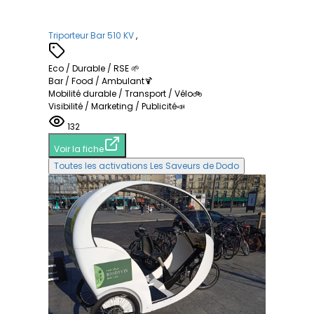
Triporteur Bar 510 KV
,
Eco / Durable / RSE 🌱
Bar / Food / Ambulant🍹
Mobilité durable / Transport / Vélo🚲
Visibilité / Marketing / Publicité📣
132
Voir la fiche
Toutes les activations Les Saveurs de Dodo