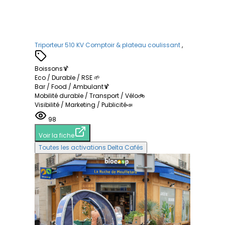
Triporteur 510 KV Comptoir & plateau coulissant
,
Boissons🍹
Eco / Durable / RSE 🌱
Bar / Food / Ambulant🍹
Mobilité durable / Transport / Vélo🚲
Visibilité / Marketing / Publicité📣
98
Voir la fiche
Toutes les activations Delta Cafés